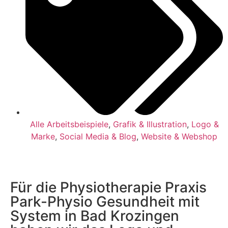
Alle Arbeitsbeispiele
,
Grafik & Illustration
,
Logo &
Marke
,
Social Media & Blog
,
Website & Webshop
Für die Physiotherapie Praxis
Park-Physio Gesundheit mit
System in Bad Krozingen