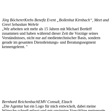
Jörg Böcherer
Krebs Benefiz Event „Bollenhut Kirnbach“, Meet and
Greet Sebastian Wehrle
„Wir arbeiten seit mehr als 15 Jahren mit Michael Bertleff
zusammen und haben während dieser Zeit die Vorzüge seines
Verständnisses, nicht nur auf medientechnischer Basis, sondern
gerade im gesamten Dienstleistungs- und Beratungssegment
kennengelernt. "
Bernhard Reichenbach
EMV Consult, Elzach
„Die Agentur hat ein Logo für mich entwickelt, dabei meine
Wünsche schnell erfasst und mir unsinnige Vorschläge meinerseits