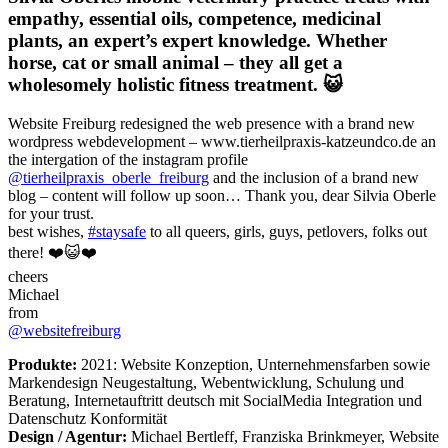
empathy, essential oils, competence, medicinal
plants, an expert’s expert knowledge. Whether
horse, cat or small animal – they all get a
wholesomely holistic fitness treatment. 😺
Website Freiburg redesigned the web presence with a brand new
wordpress webdevelopment – www.tierheilpraxis-katzeundco.de an
the intergation of the instagram profile
@tierheilpraxis_oberle_freiburg
and the inclusion of a brand new
blog – content will follow up soon… Thank you, dear Silvia Oberle
for your trust.
best wishes,
#staysafe
to all queers, girls, guys, petlovers, folks out
there! ❤️😺❤️
cheers
Michael
from
@websitefreiburg
Produkte:
2021: Website Konzeption, Unternehmensfarben sowie
Markendesign Neugestaltung, Webentwicklung, Schulung und
Beratung, Internetauftritt deutsch mit SocialMedia Integration und
Datenschutz Konformität
Design / Agentur:
Michael Bertleff, Franziska Brinkmeyer, Website