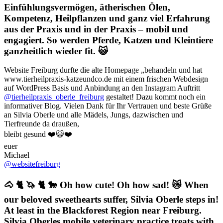
Einfühlungsvermögen, ätherischen Ölen,
Kompetenz, Heilpflanzen und ganz viel Erfahrung
aus der Praxis und in der Praxis – mobil und
engagiert. So werden Pferde, Katzen und Kleintiere
ganzheitlich wieder fit. 😺
Website Freiburg durfte die alte Homepage „behandeln und hat
www.tierheilpraxis-katzeundco.de mit einem frischen Webdesign
auf WordPress Basis und Anbindung an den Instagram Auftritt
@tierheilpraxis_oberle_freiburg
gestaltet! Dazu kommt noch ein
informativer Blog. Vielen Dank für Ihr Vertrauen und beste Grüße
an Silvia Oberle und alle Mädels, Jungs, dazwischen und
Tierfreunde da draußen,
bleibt gesund ❤️😺❤️
euer
Michael
@websitefreiburg
🐴 🐈 🦄 🐈 🐎 Oh how cute! Oh how sad! 😿 When
our beloved sweethearts suffer, Silvia Oberle steps in!
At least in the Blackforest Region near Freiburg.
Silvia Oberles mobile veterinary practice treats with