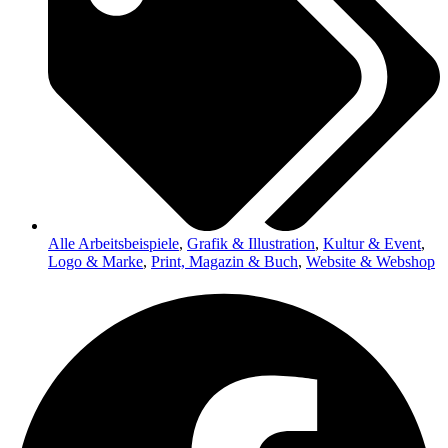
Alle Arbeitsbeispiele
,
Grafik & Illustration
,
Kultur & Event
,
Logo & Marke
,
Print, Magazin & Buch
,
Website & Webshop