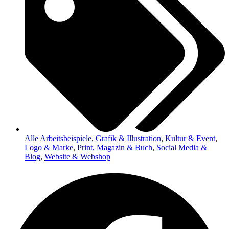
Alle Arbeitsbeispiele
,
Grafik & Illustration
,
Kultur & Event
,
Logo & Marke
,
Print, Magazin & Buch
,
Social Media &
Blog
,
Website & Webshop