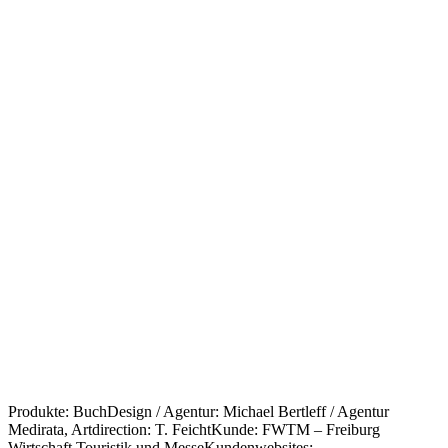
Produkte: BuchDesign / Agentur: Michael Bertleff / Agentur
Medirata, Artdirection: T. FeichtKunde: FWTM – Freiburg
Wirtschaft Touristik und MesseKundenwebsites: